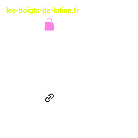
les-doigts-de-lutine.fr
Les Doigts de
Lutine