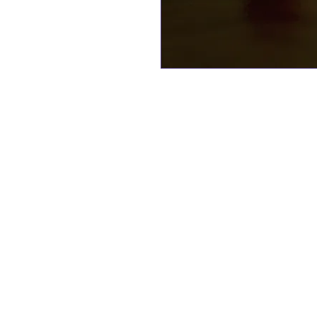
ne convient pas à un en
entièrement en tissu
environ 30 cm de haut
(45 € le couple)