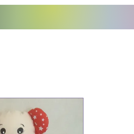
e Lutine
oursonne
Prix
25,00 €
Quantité
*