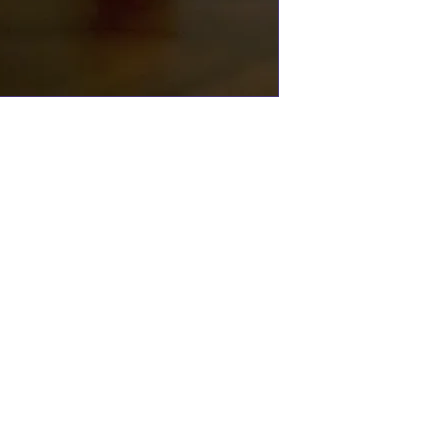
fant
Les Doigts de
Lutine
lesdoigtsdelutine@free.f