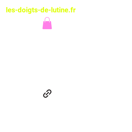
les-doigts-de-lutine.fr
Les Doigts de
Lutine