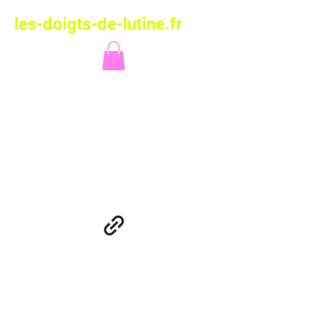
les-doigts-de-lutine.fr
Les Doigts de
Lutine