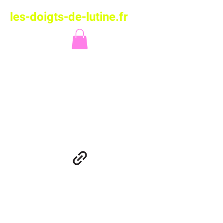
les-doigts-de-lutine.fr
Les Doigts de
Lutine