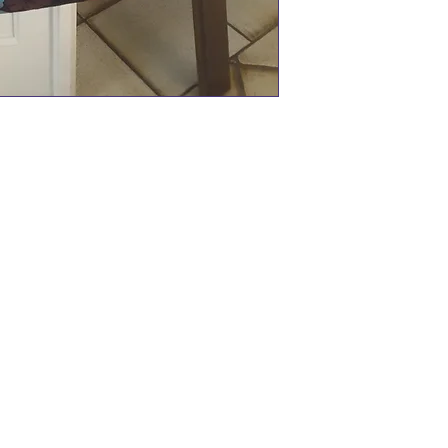
 des fleurs de couleur
r avec des petites fleurs
érieur
) 12 cm