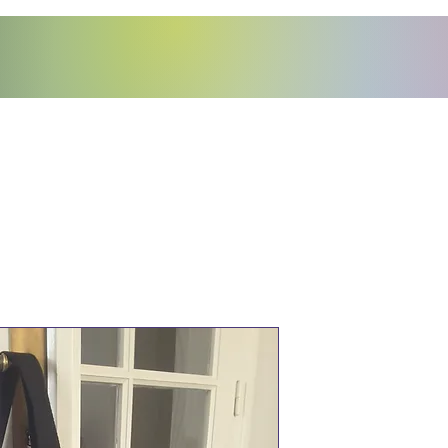
e Lutine
Sac bando
Prix
32,00 €
Quantité
*