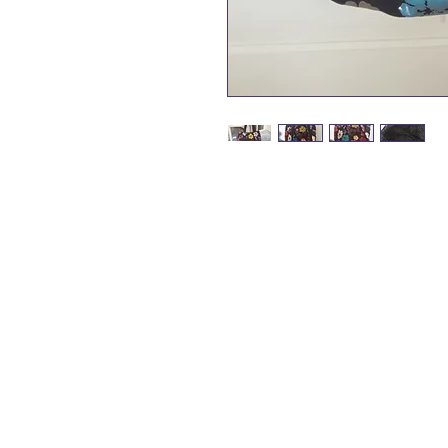
tissu extérieur noir avec
légèrement métalisées
intérieur tissu coton noi
blanches
3 poches ouvertes à l'int
assez souple
fermeture 2 pressions
dimensions (environ) :
largeur 43 cm
hauteur 35 cm
profondeur (fond du sac