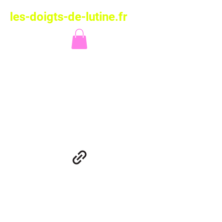
les-doigts-de-lutine.fr
Les Doigts de
Lutine