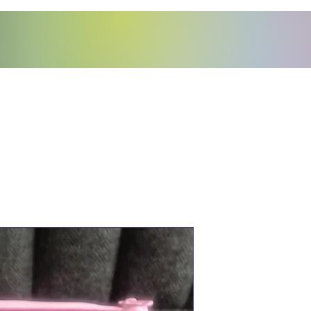
e Lutine
trousse
Prix
12,00 €
Quantité
*