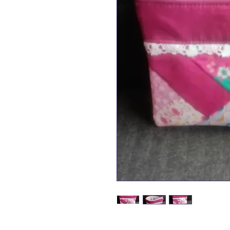
trousse plate en patchw